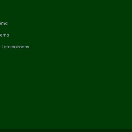
erna
terna
 Terceirizados