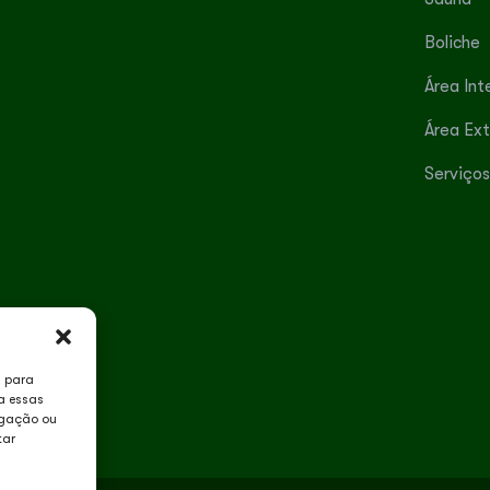
Boliche
Área Int
Área Ex
Serviços
s para
a essas
egação ou
tar