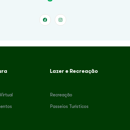
ura
Lazer e Recreação
Virtual
Recreação
entos
Passeios Turísticos