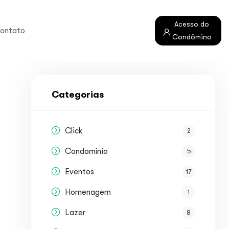
Acesso do
ontato
Condômino
Categorias
Click
2
Condomínio
5
Eventos
17
Homenagem
1
Lazer
8