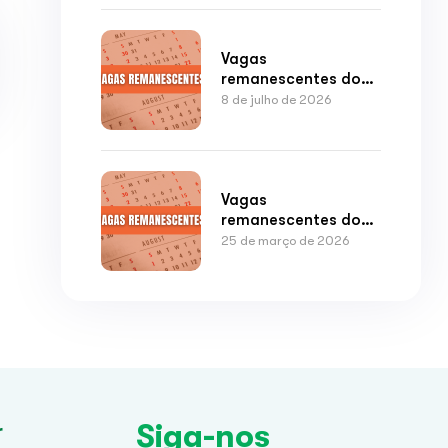
Vagas
remanescentes do
3º quadrimestre de
8 de julho de 2026
2026
Vagas
remanescentes do
2º quadrimestre de
25 de março de 2026
2026
Siga-nos
r