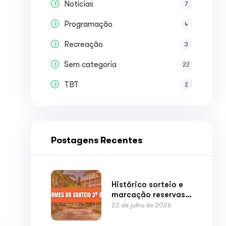
Notícias
7
Programação
4
Recreação
3
Sem categoria
22
TBT
2
Postagens Recentes
Histórico sorteio e
marcação reservas
3º quadrimestre
22 de julho de 2026
2026