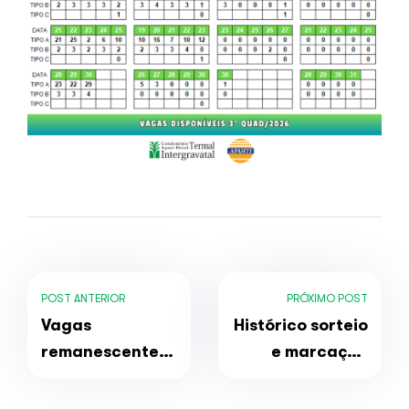
POST ANTERIOR
PRÓXIMO POST
Vagas
Histórico sorteio
remanescentes
e marcação
do 2º
reservas 3º
quadrimestre de
quadrimestre