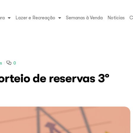
ura
Lazer e Recreação
Semanas à Venda
Notícias
C
s
0
orteio de reservas 3º