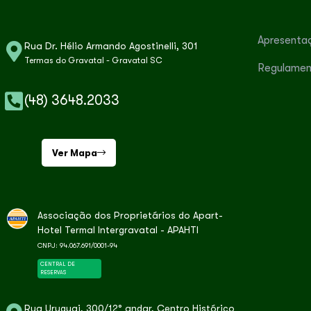
Apresenta
Rua Dr. Hélio Armando Agostinelli, 301
Termas do Gravatal - Gravatal SC
Regulamen
(48) 3648.2033
Ver Mapa
Associação dos Proprietários do Apart-
Hotel Termal Intergravatal - APAHTI
CNPJ: 94.067.691/0001-94
CENTRAL DE
RESERVAS
Rua Uruguai, 300/12° andar, Centro Histórico