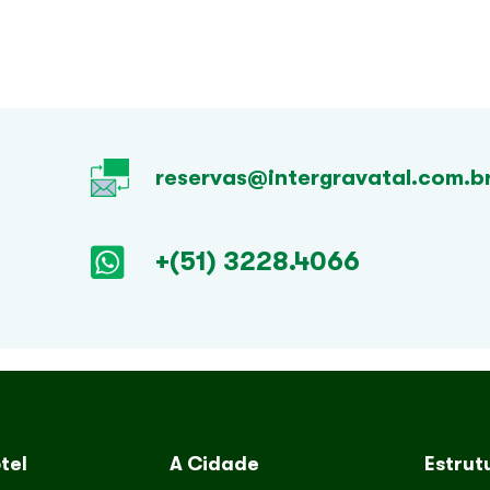
reservas@intergravatal.com.b
+(51) 3228.4066
tel
A Cidade
Estrut