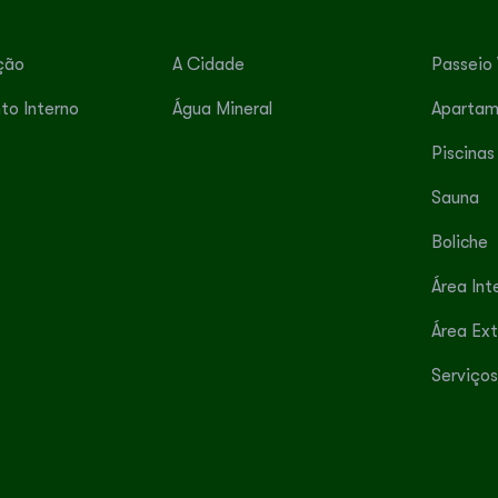
ção
A Cidade
Passeio 
to Interno
Água Mineral
Apartam
Piscinas
Sauna
Boliche
Área Int
Área Ex
Serviços