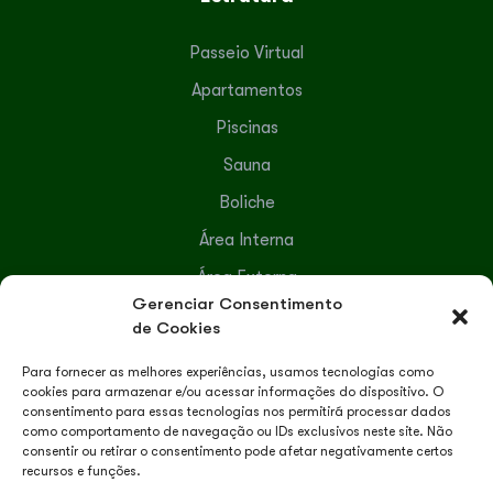
Passeio Virtual
Apartamentos
Piscinas
Sauna
Boliche
Área Interna
Área Externa
Gerenciar Consentimento
Serviços Terceirizados
de Cookies
Para fornecer as melhores experiências, usamos tecnologias como
Lazer e Recreação
cookies para armazenar e/ou acessar informações do dispositivo. O
consentimento para essas tecnologias nos permitirá processar dados
como comportamento de navegação ou IDs exclusivos neste site. Não
Recreação
consentir ou retirar o consentimento pode afetar negativamente certos
recursos e funções.
Passeios Turísticos