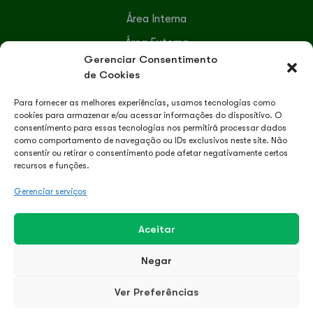
Área Interna
Área Externa
Gerenciar Consentimento
Serviços Terceirizados
de Cookies
Para fornecer as melhores experiências, usamos tecnologias como
Lazer e Recreação
cookies para armazenar e/ou acessar informações do dispositivo. O
consentimento para essas tecnologias nos permitirá processar dados
como comportamento de navegação ou IDs exclusivos neste site. Não
Recreação
consentir ou retirar o consentimento pode afetar negativamente certos
recursos e funções.
Passeios Turísticos
Gerenciar serviços
Condomínio Apart-Hotel Termal Intergravatal © Copyright
Aceitar
2025
Desenvolvido por:
Negar
Ver Preferências
Política de Privacidade
Termos de Uso
Contato
Notícias
ENVIE UMA MENSAGEM