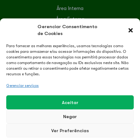
Área Interna
Área Externa
Gerenciar Consentimento
Serviços Terceirizados
de Cookies
Para fornecer as melhores experiências, usamos tecnologias como
Lazer e Recreação
cookies para armazenar e/ou acessar informações do dispositivo. O
consentimento para essas tecnologias nos permitirá processar dados
como comportamento de navegação ou IDs exclusivos neste site. Não
Recreação
consentir ou retirar o consentimento pode afetar negativamente certos
recursos e funções.
Passeios Turísticos
Gerenciar serviços
Condomínio Apart-Hotel Termal Intergravatal © Copyright
Aceitar
2025
Desenvolvido por:
Negar
Ver Preferências
Política de Privacidade
Termos de Uso
Contato
Notícias
ENVIE UMA MENSAGEM