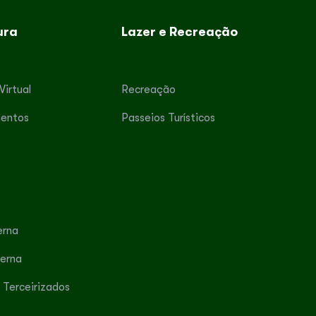
ura
Lazer e Recreação
Virtual
Recreação
entos
Passeios Turísticos
erna
terna
 Terceirizados