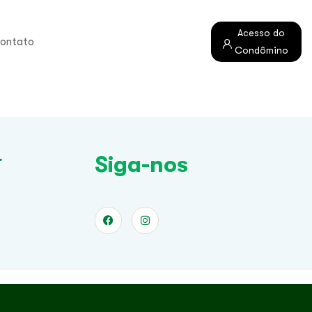
Acesso do
ontato
Condômino
Siga-nos
r