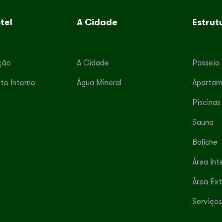
tel
A Cidade
Estrut
ção
A Cidade
Passeio 
to Interno
Água Mineral
Apartam
Piscinas
Sauna
Boliche
Área Int
Área Ex
Serviços