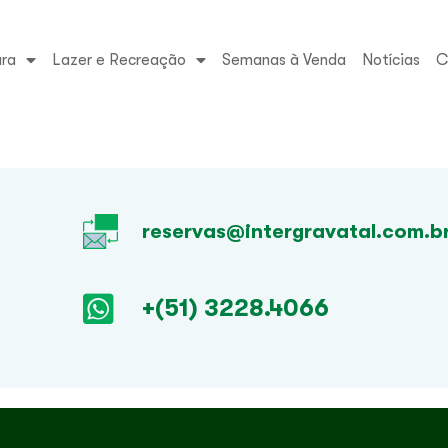
ura
Lazer e Recreação
Semanas à Venda
Notícias
C
reservas@intergravatal.com.b
+(51) 3228.4066